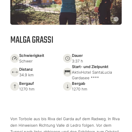
MALGA GRASSI
Schwierigkeit
Dauer
Schwer
3:37 h
Start- und Zielpunkt
Distanz
AktivHotel SantaLucia
34.9 km
Gardasee ****
Bergauf
Bergab
1270 hm
1270 hm
Von Torbole aus bis Riva del Garda auf dem Radweg. In Riva
den Hinweisen Richtung Valle di Ledro folgen. Vor dem
Tunnel nach links abbiegen und den Schildern zum Ortsteil