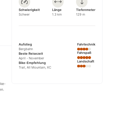
Schwierigkeit
Länge
Tiefenmeter
Schwer
1.3 km
129 m
Aufstieg
Fahrtechnik
Bergbahn
Fahrspaß
Beste Reisezeit
April - November
Landschaft
Bike-Empfehlung
Trail, All Mountain, XC
ike-
en.