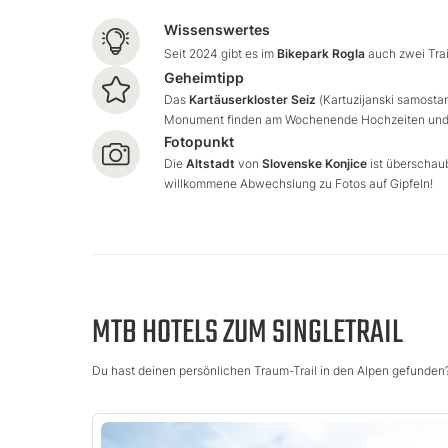
Endloses Dunkelgrün in Rogla
Wissenswertes
Wer mit dem
Proga 5
noch nicht genug hatte, kann
Seit 2024 gibt es im
Bikepark Rogla
auch zwei Trail
auf der Strecke auch schnell mal auf den
Proga
Geheimtipp
6/7
wechseln. Beide Alternativen sind ebenso
schwarz gekennzeichnet und bieten
Das
Kartäuserkloster Seiz
(Kartuzijanski samostan
noch mehr
Flow, Doppelsprünge und herausfordernde
Monument finden am Wochenende Hochzeiten und 
Wurzeln
. Die hohe Geschwindigkeit auf dem
Fotopunkt
steilen Hang ist nicht zu unterschätzen. Der
Die
Altstadt
von
Slovenske Konjice
ist überschaub
Bikepark Rogla
bietet also überraschend viele
willkommene Abwechslung zu Fotos auf Gipfeln!
Kombinationsmöglichkeiten, um den Trailtag
abwechslungsreich zu gestalten.
MTB HOTELS ZUM SINGLETRAIL
Du hast deinen persönlichen Traum-Trail in den Alpen gefunden?