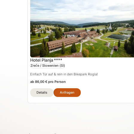
Hotel Planja
****
Zreče / Slowenien
(SI)
Einfach Tür auf & rein in den Bikepark Rogla!
ab 86,00 € pro Person
Details
Anfragen