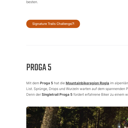
besten.
Signature Trails Challenge
PROGA 5
Mit dem
Proga 5
hat die
Mountainbikeregion Rogla
im alpenlä
List. Sprünge, Drops und Wurzeln warten auf dem spannenden Pf
Denn der
Singletrail Proga 5
fordert erfahrene Biker zu einem wi