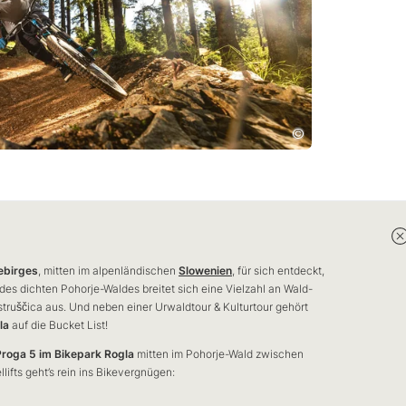
ebirges
, mitten im alpenländischen
Slowenien
, für sich entdeckt,
des dichten Pohorje-Waldes breitet sich eine Vielzahl an Wald-
struščica aus. Und neben einer Urwaldtour & Kulturtour gehört
la
auf die Bucket List!
Proga 5 im Bikepark Rogla
mitten im Pohorje-Wald zwischen
lifts geht’s rein ins Bikevergnügen: