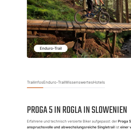
Enduro-Trail
Trailinfos
Enduro-Trail
Wissenswertes
Hotels
PROGA 5 IN ROGLA IN SLOWENIEN
Erfahrene und technisch versierte Biker aufgepasst: der
Proga 
anspruchsvolle und abwechslungsreiche Singletrail
ist
einer 