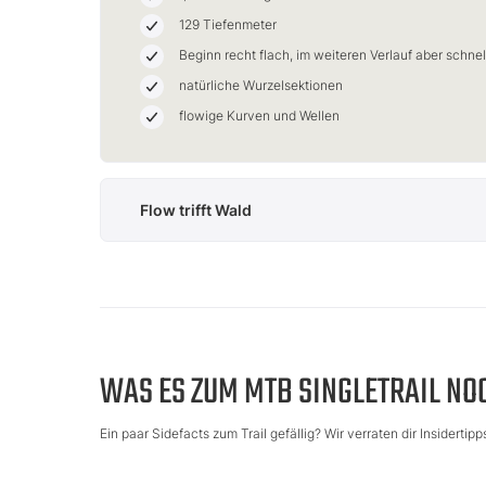
129 Tiefenmeter
Beginn recht flach, im weiteren Verlauf aber schnel
natürliche Wurzelsektionen
flowige Kurven und Wellen
Flow trifft Wald
Von der
Liftstation
führt der
Proga 5
zuerst relativ
flach über die Wiese am Hang, bevor wir danach
auf dem Singletrail direkt in den dichten Wald
eintauchen. Immer wieder queren wir den Hang,
der im Winter eine vielbefahrene Skipiste ist, bis
wir wieder in den
erdigen und steinigen Trail im
WAS ES ZUM MTB SINGLETRAIL NO
Wald
verschwinden.
Kleine Sprünge, Treppen
und Holzelemente
bringen Abwechslung in die
Proga 5-Abfahrt, die uns nun
kontinuierlich Kurve
Ein paar Sidefacts zum Trail gefällig? Wir verraten dir Insiderti
um Kurve gen Tal
führt. Aufgrund der Neigung
kann es hier durchaus rasant zugehen.