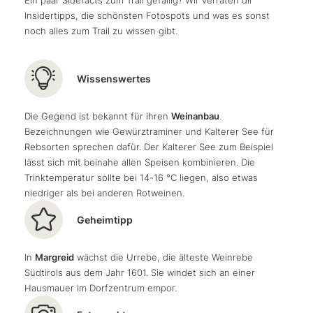
Wir könnten noch ewig hier oben stehen und das
stringent miteinander, wie die
Gegend um Tramin und
und kommen schließlich in
Graun
an. So schnell wollen
Insidertipps, die schönsten Fotospots und was es sonst
Panorama genießen
, denn in jede Richtung finden wir
den Kalterer See
.
wir diesen
von Highlights gespickten Tourentag
aber
noch alles zum Trail zu wissen gibt.
bekannte Berge und so erzählen wir uns Geschichten
noch nicht beenden und so kommt uns der
von Biketouren, die wir dort entweder schon gemacht
Buschenschank Lenzenhof
gerade recht. Hier können
haben oder noch machen wollen.
wir endlich Berg und Genuss ideal miteinander
Wissenswertes
kombinieren. Denn zu einem gelungenen Abschluss
einer äußerst
erlebnisreichen Tour
mit einem der
Die Gegend ist bekannt für ihren
Weinanbau
.
aussichtsreichsten Bikegipfel, die wir seit langem
Bezeichnungen wie Gewürztraminer und Kalterer See für
hatten, gehört für uns in
Tramin & Südtiroler Unterland
Rebsorten sprechen dafür. Der Kalterer See zum Beispiel
ein leckeres Essen
lässt sich mit beinahe allen Speisen kombinieren. Die
Trinktemperatur sollte bei 14-16 °C liegen, also etwas
ein Glas kühler Gewürztraminer
niedriger als bei anderen Rotweinen.
und der Blick auf den Kalterer See
Geheimtipp
Von hier aus rollen wir ganz hinab ins Tal und direkt an
den See. Genau so geht
bikegenuss @südtirol
.
In
Margreid
wächst die Urrebe, die älteste Weinrebe
Südtirols aus dem Jahr 1601. Sie windet sich an einer
Hausmauer im Dorfzentrum empor.