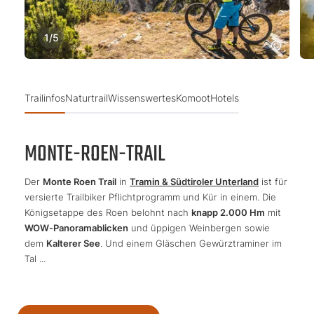
1
/
5
Trailinfos
Naturtrail
Wissenswertes
Komoot
Hotels
MONTE-ROEN-TRAIL
Der
Monte Roen Trail
in
Tramin & Südtiroler Unterland
ist für
versierte Trailbiker Pflichtprogramm und Kür in einem. Die
Königsetappe des Roen belohnt nach
knapp 2.000 Hm
mit
WOW-Panoramablicken
und üppigen Weinbergen sowie
dem
Kalterer See
. Und einem Gläschen Gewürztraminer im
Tal ...