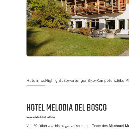
Hotelinfos
Highlights
Bewertungen
Bike-Kompetenz
Bike P
HOTEL MELODIA DEL BOSCO
Mountainbike Urlaub in Badia
Von
bici
über
mtb
bis zu
gravel
spielt das Team des
Bikehotel M