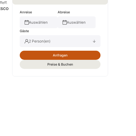
feff.
ESCO
Anreise
Abreise
Auswählen
Auswählen
Gäste
2 Person(en)
Anfragen
Erwachsene(r)
2
Preise & Buchen
Kind(er)
0