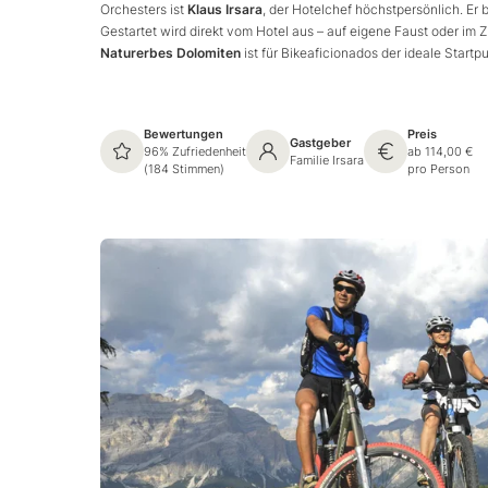
Orchesters ist
Klaus Irsara
, der Hotelchef höchstpersönlich. Er 
Gestartet wird direkt vom Hotel aus – auf eigene Faust oder im
Naturerbes Dolomiten
ist für Bikeaficionados der ideale Startp
Bewertungen
Preis
Gastgeber
96% Zufriedenheit
ab 114,00 €
Familie Irsara
(184 Stimmen)
pro Person