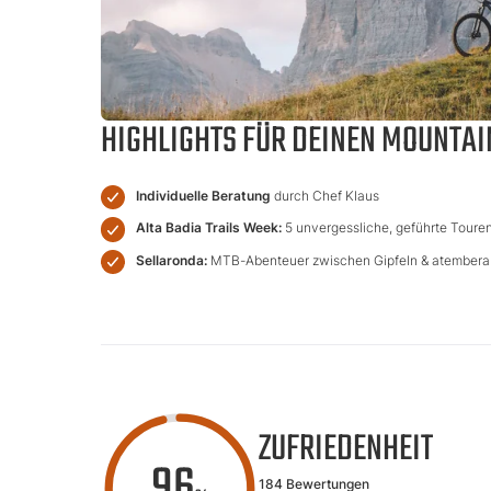
HIGHLIGHTS FÜR DEINEN MOUNTAI
Individuelle Beratung
durch Chef Klaus
Alta Badia Trails Week:
5 unvergessliche, geführte Toure
Sellaronda:
MTB-Abenteuer zwischen Gipfeln & atember
ZUFRIEDENHEIT
96
184 Bewertungen