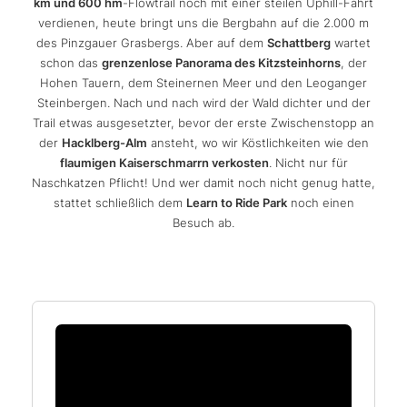
km und 600 hm
-Flowtrail noch mit einer steilen Uphill-Fahrt
verdienen, heute bringt uns die Bergbahn auf die 2.000 m
des Pinzgauer Grasbergs. Aber auf dem
Schattberg
wartet
schon das
grenzenlose Panorama des Kitzsteinhorns
, der
Hohen Tauern, dem Steinernen Meer und den Leoganger
Steinbergen. Nach und nach wird der Wald dichter und der
Trail etwas ausgesetzter, bevor der erste Zwischenstopp an
der
Hacklberg-Alm
ansteht, wo wir Köstlichkeiten wie den
flaumigen Kaiserschmarrn verkosten
. Nicht nur für
Naschkatzen Pflicht! Und wer damit noch nicht genug hatte,
stattet schließlich dem
Learn to Ride Park
noch einen
Besuch ab.