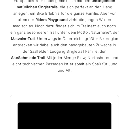
Europa bietet er dabei gemeinsam mit den
umliegenden
natürlichen Singletrails
, die sich perfekt an den Hang
anlegen, ein Bike Erlebnis für die ganze Familie. Aber vor
allem der
Riders Playground
zieht die jungen Wilden
magisch an. Noch dazu findet sich im Trailnetz auch noch
ein ganz besonderer Trail unter dem Motto „Naturnähe“: der
Matzalm-Trail
. Unterwegs in Österreichs größter Bikeregion
entdecken wir dabei auch den handgebauten Zuwachs in
der Saalfelden Leogang Singletrail Familie: den
AlteSchmiede Trail
. Mit jeder Menge Flow, Northshores und
leicht technischen Passagen ist er somit ein Spaß für Jung
und Alt.