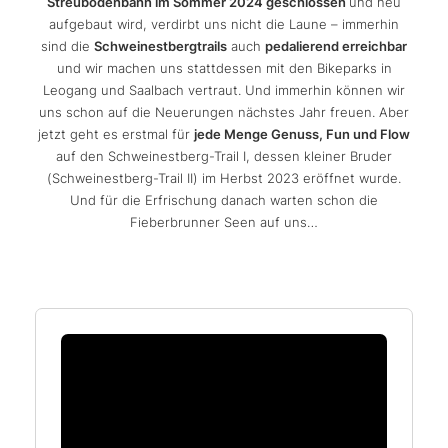
Streubödenbahn im Sommer 2024 geschlossen
und neu
aufgebaut wird, verdirbt uns nicht die Laune – immerhin
sind die
Schweinestbergtrails
auch
pedalierend erreichbar
und wir machen uns stattdessen mit den Bikeparks in
Leogang und Saalbach vertraut. Und immerhin können wir
uns schon auf die Neuerungen nächstes Jahr freuen. Aber
jetzt geht es erstmal für
jede Menge Genuss, Fun und Flow
auf den Schweinestberg-Trail I, dessen kleiner Bruder
(Schweinestberg-Trail II) im Herbst 2023 eröffnet wurde.
Und für die Erfrischung danach warten schon die
Fieberbrunner Seen auf uns…