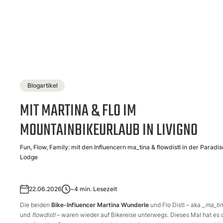
Blogartikel
MIT MARTINA & FLO IM
MOUNTAINBIKEURLAUB IN LIVIGNO
Fun, Flow, Family: mit den Influencern ma_tina & flowdistl in der Paradis
Lodge
22.06.2026
~4
min. Lesezeit
Die beiden
Bike-Influencer Martina Wunderle
und Flo Distl – aka
_ma_ti
und
flowdistl
– waren wieder auf Bikereise unterwegs. Dieses Mal hat es 