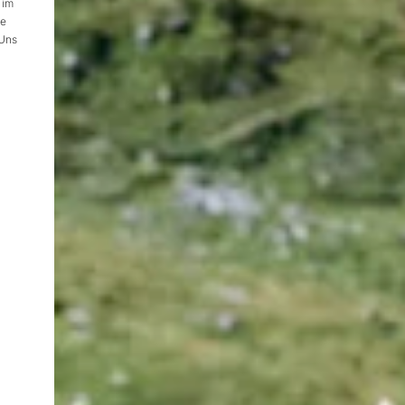
 im
ie
 Uns