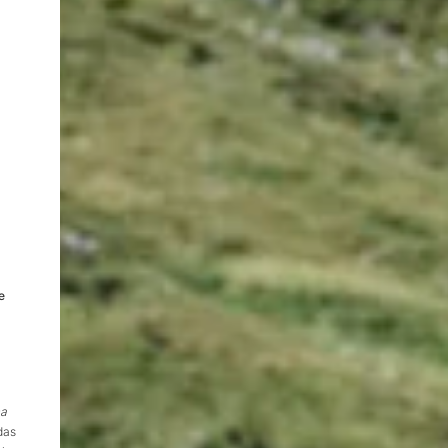
e
na
das