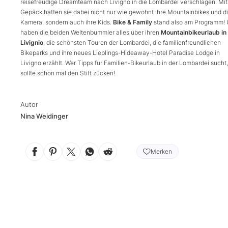
reisefreudige Dreamteam nach Livigno in die Lombardei verschlagen. Mit
Gepäck hatten sie dabei nicht nur wie gewohnt ihre Mountainbikes und d
Kamera, sondern auch ihre Kids.
Bike & Family
stand also am Programm!
haben die beiden Weltenbummler alles über ihren
Mountainbikeurlaub in
Livignio
, die schönsten Touren der Lombardei, die familienfreundlichen
Bikeparks und ihre neues Lieblings-Hideaway-Hotel Paradise Lodge in
Livigno erzählt. Wer Tipps für Familien-Bikeurlaub in der Lombardei sucht,
sollte schon mal den Stift zücken!
Autor
Nina Weidinger
Merken