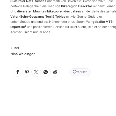
Südtiroler Natz-Schabs
oberhalb von Brixen die Bikesaison 2026 – die
perfekte Gelegenheit, die knackige
Bikeregion Eisacktal
kennenzulernen
Und
die ersten Mountainbiketouren des Jahres
an der Seite des genial
Vater-Sohn-Gespanns Toni & Tobias
mit viel Sonne, Südtiroler
Lebensfreude und endless Höhenmeter einzuläuten. Wer
geballte MTB-
Expertise²
und passionierten Service für Biker sucht, ist hier an der richt
Adresse – nicht nur im April!
Autor
Nina Weidinger
Merken