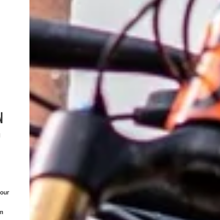
N
l
tour
im