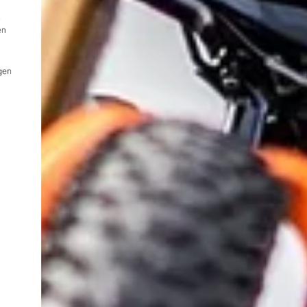
.
en
igen