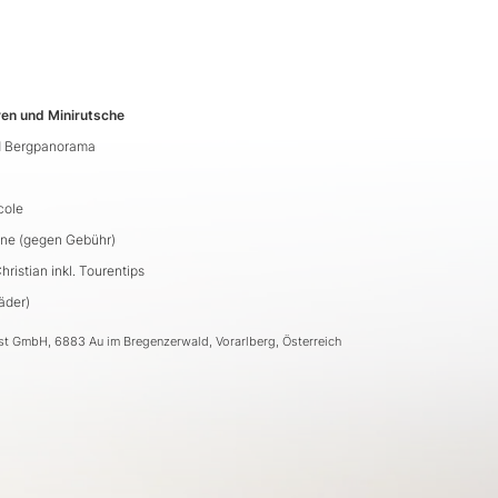
ren und Minirutsche
d Bergpanorama
cole
line (gegen Gebühr)
istian inkl. Tourentips
äder)
ost GmbH, 6883 Au im Bregenzerwald, Vorarlberg, Österreich