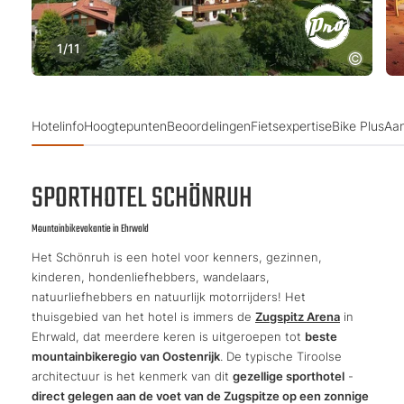
1
/
11
Hotelinfo
Hoogtepunten
Beoordelingen
Fietsexpertise
Bike Plus
Aa
SPORTHOTEL SCHÖNRUH
Mountainbikevakantie in Ehrwald
Het Schönruh is een hotel voor kenners, gezinnen,
kinderen, hondenliefhebbers, wandelaars,
natuurliefhebbers en natuurlijk motorrijders! Het
thuisgebied van het hotel is immers de
Zugspitz Arena
in
Ehrwald, dat meerdere keren is uitgeroepen tot
beste
mountainbikeregio van Oostenrijk
. De typische Tiroolse
architectuur is het kenmerk van dit
gezellige sporthotel
-
direct gelegen aan de voet van de Zugspitze op een zonnige