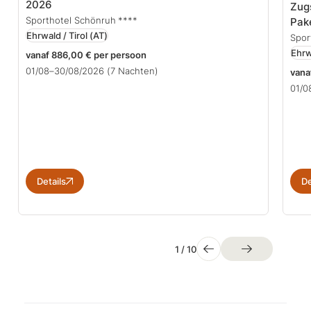
2026
Zugs
Sporthotel Schönruh
****
Pak
Ehrwald / Tirol
(AT)
Spor
Ehrw
vanaf 886,00 € per persoon
01/08–30/08/2026
(7 Nachten)
vana
01/0
Details
De
1
/
10