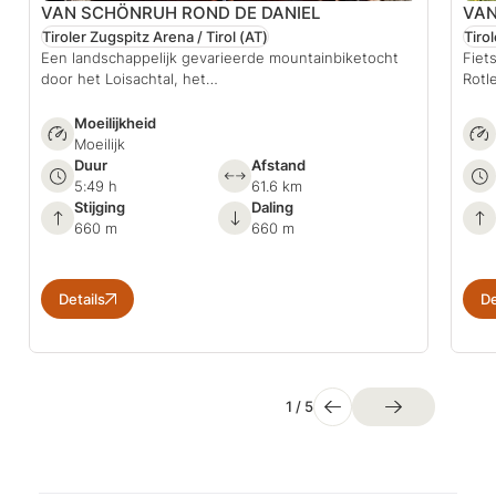
VAN SCHÖNRUH ROND DE DANIEL
VAN
Tiroler Zugspitz Arena / Tirol
(AT)
Tiro
Een landschappelijk gevarieerde mountainbiketocht
Fiet
door het Loisachtal, het…
Rotl
Moeilijkheid
Moeilijk
Duur
Afstand
5:49 h
61.6 km
Stijging
Daling
660 m
660 m
Details
De
1
/
5