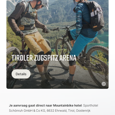
TIROLER ZUGSPITZ ARENA
Details
Je aanvraag gaat direct naar Mountainbike hotel
: Sporthotel
Schönruh GmbH & Co KG, 6632 Ehrwald, Tirol, Oostenrijk