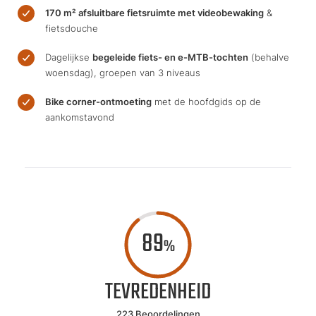
170 m² afsluitbare fietsruimte met videobewaking
&
fietsdouche
Dagelijkse
begeleide fiets- en e-MTB-tochten
(behalve
woensdag), groepen van 3 niveaus
Bike corner-ontmoeting
met de hoofdgids op de
aankomstavond
89
%
TEVREDENHEID
223 Beoordelingen