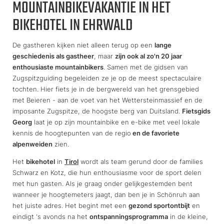
MOUNTAINBIKEVAKANTIE IN HET
BIKEHOTEL IN EHRWALD
De gastheren kijken niet alleen terug op een
lange
geschiedenis als gastheer
, maar
zijn ook al zo'n 20 jaar
enthousiaste mountainbikers
. Samen met de gidsen van
Zugspitzguiding begeleiden ze je op de meest spectaculaire
tochten. Hier fiets je in de bergwereld van het grensgebied
met Beieren - aan de voet van het Wettersteinmassief en de
imposante Zugspitze, de hoogste berg van Duitsland.
Fietsgids
Georg
laat je op zijn mountainbike en e-bike met veel lokale
kennis de hoogtepunten van de regio
en de favoriete
alpenweiden
zien.
Het
bikehotel
in
Tirol
wordt als team gerund door de families
Schwarz en Kotz, die hun enthousiasme voor de sport delen
met hun gasten. Als je graag onder gelijkgestemden bent
wanneer je hoogtemeters jaagt, dan ben je in Schönruh aan
het juiste adres. Het begint met een
gezond sportontbijt
en
eindigt 's avonds na het
ontspanningsprogramma
in de kleine,