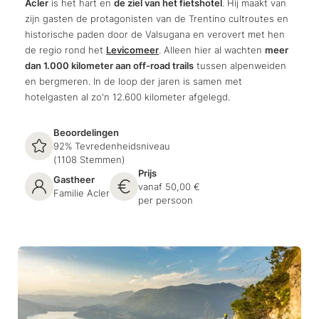
Acler
is het hart en
de ziel van het fietshotel
. Hij maakt van
zijn gasten de protagonisten van de Trentino cultroutes en
historische paden door de Valsugana en verovert met hen
de regio rond het
Levicomeer
. Alleen hier al wachten
meer
dan 1.000 kilometer aan off-road trails
tussen alpenweiden
en bergmeren. In de loop der jaren is samen met
hotelgasten al zo'n 12.600 kilometer afgelegd.
Beoordelingen
92% Tevredenheidsniveau
(1108 Stemmen)
Prijs
Gastheer
vanaf 50,00 €
Familie Acler
per persoon