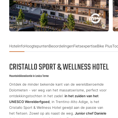
1
/
8
Hotelinfo
Hoogtepunten
Beoordelingen
Fietsexpertise
Bike Plus
Toc
CRISTALLO SPORT & WELLNESS HOTEL
Mountainbikevakantie in Levico Terme
Ontdek de minder bekende kant van de wereldberoemde
Dolomieten - ver weg van het massatoerisme, perfect voor
ontdekkingstochten in het zadel:
in het zuiden van het
UNESCO Werelderfgoed
, in Trentino-Alto Adige, is het
Cristallo Sport & Wellness Hotel gewijd aan de passie van
het fietsen. Zowel op als naast de weg.
Junior chef Daniele