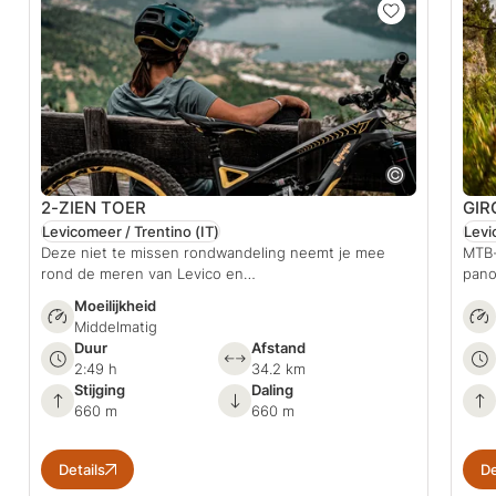
2-ZIEN TOER
GIR
Levicomeer / Trentino
(IT)
Levi
Deze niet te missen rondwandeling neemt je mee
MTB-
rond de meren van Levico en…
pano
Moeilijkheid
Middelmatig
Duur
Afstand
2:49 h
34.2 km
Stijging
Daling
660 m
660 m
Details
De