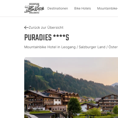
Destinationen
Bike Hotels
Mountainbike
Zurück zur Übersicht
DESTINATIONEN
MOUNT
PURADIES ****S
Mountainbike Hotel in Leogang / Salzburger Land / Öster
Österreich
Bike-Aben
Italien
Kärnten
Tour & Trail
Lombarde
Oberösterreich
Enduro & P
Südtirol
Salzburger Land
e-Mountai
Trentino
Steiermark
Tirol
Slowenie
Urlaubsgu
Vorarlberg
Katalog
Approved Bike Area
Urlaub fin