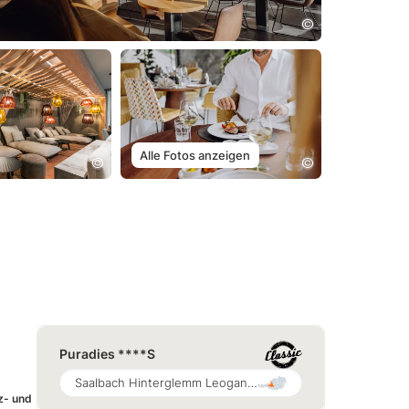
Alle Fotos anzeigen
Puradies ****S
Saalbach Hinterglemm Leogang Fieberbrunn
z- und