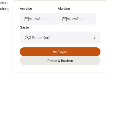
immer
holung
Anreise
Abreise
Auswählen
Auswählen
Gäste
2 Person(en)
Anfragen
Erwachsene(r)
2
Preise & Buchen
Kind(er)
0