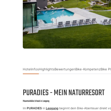
Hotelinfos
Highlights
Bewertungen
Bike-Kompetenz
Bike P
PURADIES - MEIN NATURRESORT
Mountainbike Urlaub in Leogang
Im
PURADIES
in
Leogang
beginnt dein Bike-Abenteuer direkt vo