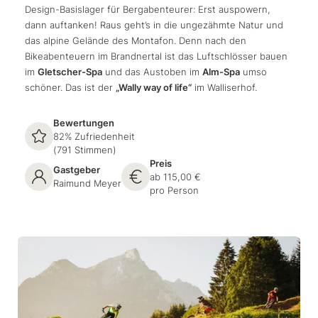
Design-Basislager für Bergabenteurer: Erst auspowern,
dann auftanken! Raus geht’s in die ungezähmte Natur und
das alpine Gelände des Montafon. Denn nach den
Bikeabenteuern im Brandnertal ist das Luftschlösser bauen
im
Gletscher-Spa
und das Austoben im
Alm-Spa
umso
schöner. Das ist der
„Wally way of life“
im Walliserhof.
Bewertungen
82% Zufriedenheit
(791 Stimmen)
Preis
Gastgeber
ab 115,00 €
Raimund Meyer
pro Person