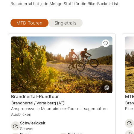
Brandnertal hat jede Menge Stoff für die Bike-Bucket-List.
MTB-Touren
Singletrails
Brandnertal-Rundtour
MTB
Brandnertal / Vorarlberg
(AT)
Bran
Anspruchsvolle Mountainbike-Tour mit sagenhaften
Eine
Ausblicken
Schwierigkeit
Schwer