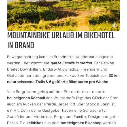
MOUNTAINBIKE URLAUB IM BIKEHOTEL
IN BRAND
Bewegungsdrang kann im Brandnertal wunderbar ausgelebt
werden. Hier kommt die
ganze Familie in motion
. Der Rätikon
breitet Downhillern, Enduro-Aficionados, Freeridern und
Gipfelstürmern den grünen und kalkweißen Teppich aus:
30 km
naturbelassene Trails & 6 geführte Biketouren pro Woche
.
Vom Bergrücken geht’s auf den Pferderücken – denn im
hauseigenen Reitstall
des Walliserhofs liegt das Glück der Erde
auch am Rücken der Pferde. Jeder Ritt über Stock & Stein ist
ein Hit. Denn deine Gastgeber haben eine Schwäche für
Zweiräder und Vierbeiner, Berge und Familie, Design und gutes
Essen. Die
Leihbikes
aus dem
hoteleigenen Bikeshop
werden