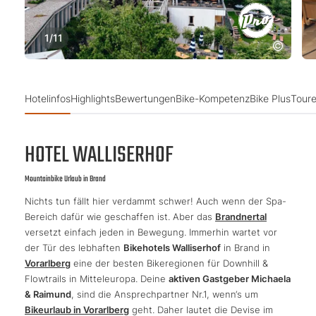
1
/
11
Hotelinfos
Highlights
Bewertungen
Bike-Kompetenz
Bike Plus
Toure
HOTEL WALLISERHOF
Mountainbike Urlaub in Brand
Nichts tun fällt hier verdammt schwer! Auch wenn der Spa-
Bereich dafür wie geschaffen ist. Aber das
Brandnertal
versetzt einfach jeden in Bewegung. Immerhin wartet vor
der Tür des lebhaften
Bikehotels Walliserhof
in Brand in
Vorarlberg
eine der besten Bikeregionen für Downhill &
Flowtrails in Mitteleuropa. Deine
aktiven Gastgeber Michaela
& Raimund
, sind die Ansprechpartner Nr.1, wenn‘s um
Bikeurlaub in Vorarlberg
geht. Daher lautet die Devise im