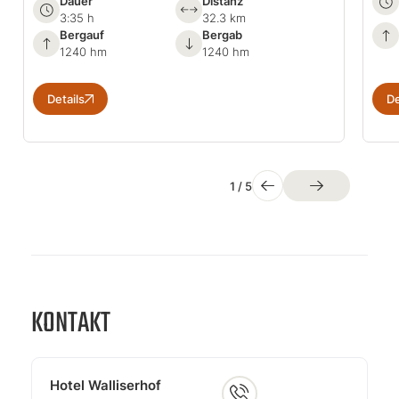
Dauer
Distanz
3:35 h
32.3 km
Bergauf
Bergab
1240 hm
1240 hm
Details
De
1
/
5
KONTAKT
Hotel Walliserhof