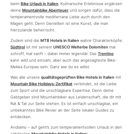
beim
Bike Urlaub in Italien
. Kulinarische Erlebnisse ergänzen
deine
Mountainbike Abenteuer
und sorgen dafür, dass die
temperamentvolle mediterrane Liebe auch durch den
Magen geht. Denn Genießen ist eine Kunst, die man
hierzulande beherrscht.
Zudem sind die
MTB Hotels in Italien
wahre Charakterköpfe:
Südtirol
ist mit seinem
UNESCO Welterbe Dolomiten
mal
schroff, mal sanft – dabei immer legendär. Das
Trentino
kann wild und einsam, aber auch das angesagteste Bike-
Mekka Europas sein. Ganz wie du es willst.
Was alle unsere
qualitätsgeprüften Bike Hotels in Italien
mit
Mountain Bike Holidays-Zertifikat
verbindet, ist die Liebe
zum Sport und die unschlagbare Expertise. Denn deine
Gastgeber sind Mountainbiker aus Leidenschaft, die dir mit
Rat & Tat zur Seite stehen. Es ist einfach unschlagbar, ein
unbekanntes Bike Revier an der Seite lokaler Guides zu
entdecken.
Andiamo – auf geht’s zum temperamentvollen Urlaub in den
schönsten
Mountainbike Hotels in Italien
!