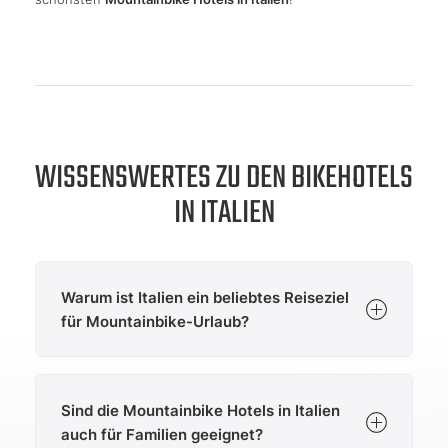
WISSENSWERTES ZU DEN BIKEHOTELS
IN ITALIEN
Warum ist Italien ein beliebtes Reiseziel
für Mountainbike-Urlaub?
15 Bikehotels in Italien
verbinden
abwechslungsreiche Trails mit mediterranem Klima
Sind die Mountainbike Hotels in Italien
und regionaler Kulinarik. Besonders Regionen wie
Südtirol
auch für Familien geeignet?
, die Dolomiten, die
Lombardei
oder der